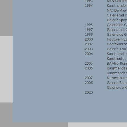
1993
Museum het 
1994
Kunsthandel
N.V. De Prov
Galerie Sol 
Galerie Spe
1995
Galerie de G
1997
Galerie het
1999
Galerie de G
2000
Houtplein Ex
2002
Hoofdkantoo
2003
Galerie Eva’
2004
Kunsttiendaa
Kunstroute ,
2005
BAMvol Kuns
2006
Kunsttiendaa
Kunsttiendaa
2007
De vestibule
2008
Galerie Bian
Galerie de
2020