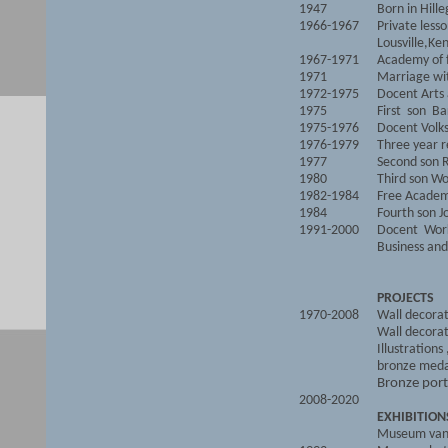
1947
Born in Hill
1966-1967
Private less
Lousville,Ke
1967-1971
Academy of f
1971
Marriage wi
1972-1975
Docent Arts
1975
First son Ba
1975-1976
Docent Volks
1976-1979
Three year r
1977
Second son R
1980
Third son Wo
1982-1984
Free Acade
1984
Fourth son J
1991-2000
Docent Works
Business and
PROJECTS
1970-2008
Wall decorat
Wall decorat
Illustrations 
bronze meda
Bronze port
2008-2020
EXHIBITION
Museum van 