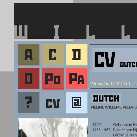
Download CV (NL)
NELINE WILLEMS-VELDHU
1947
Geboren in H
1966-1967
Privelessen b
Louisville Ke