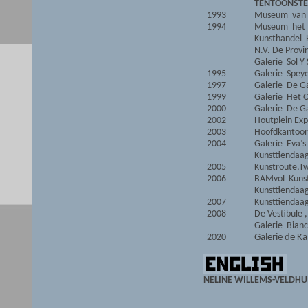
TENTOONSTE
1993
Museum van d
1994
Museum het 
Kunsthandel 
N.V. De Provi
Galerie Sol Y
1995
Galerie Spey
1997
Galerie De G
1999
Galerie Het 
2000
Galerie De G
2002
Houtplein Exp
2003
Hoofdkantoor
2004
Galerie Eva’s 
Kunsttiendaag
2005
Kunstroute,Tw
2006
BAMvol Kunst
Kunsttiendaag
2007
Kunsttiendaag
2008
De Vestibule 
Galerie Bian
2020
Galerie de K
NELINE WILLEMS-VELDHU