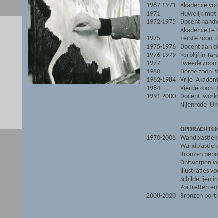
1967-1971
Akademie voo
1971
Huwelijk met 
1972-1975
Docent handv
Akademie te 
1975
Eerste zoon 
1975-1976
Docent aan de
1976-1979
Verblijf in Tan
1977
Tweede zoon
1980
Derde zoon 
1982-1984
Vrije Akadem
1984
Vierde zoon J
1991-2000
Docent worksho
Nijenrode Uni
OPDRACHTE
1970-2008
Wandplastiek 
Wandplastiek 
Bronzen penn
Ontwerpen vo
Illustraties 
Schilderijen i
Portretten en
2008-2020
Bronzen portr